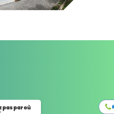
 pas par où
?