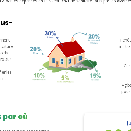
vi par les dépenses en ECS (eau chaude sanitaire) puis par les divers
ous-
ennent
Fenêt
toiture
infiltr
roids…
urd sur
Ces
ier les
ment
Agib
pour 
 par où
J