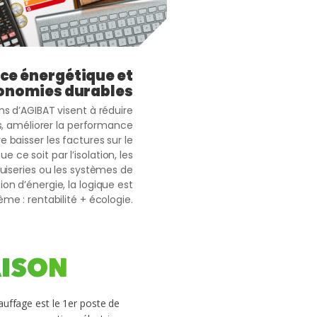
e énergétique et
onomies durables
ns d’AGIBAT visent à réduire
s, améliorer la performance
e baisser les factures sur le
e ce soit par l’isolation, les
iseries ou les systèmes de
n d’énergie, la logique est
me : rentabilité + écologie.
AISON
hauffage est le 1er poste de