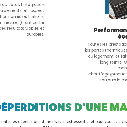
 du détail, l’intégration
équipements, et l’aspect
harmonieuse, finitions,
r mesure…) font partie
es résultats visibles et
Performanc
durables.
éc
Toutes les prestatio
les pertes thermique
du logement, et fair
long terme. Qu
menu
chauffage/productio
toujours la mê
DÉPERDITIONS D'UNE M
limiter les déperditions d'une maison est essentiel et pour cause, le c