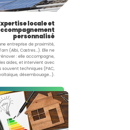
Expertise locale et
accompagnement
personnalisé
une entreprise de proximité,
arn (Albi, Castres…). Elle ne
 rénover : elle accompagne,
 les aides, et intervient avec
ts souvent techniques (PAC,
voltaïque, désembouage…).