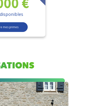
000 €
 disponibles
re mes primes
SATIONS