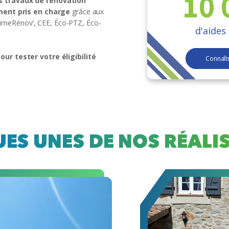
10 
s travaux de rénovation
ment pris en charge
grâce aux
PrimeRénov’, CEE, Éco-PTZ, Éco-
d'aides
r tester votre éligibilité
Connaît
ES UNES DE NOS RÉALI