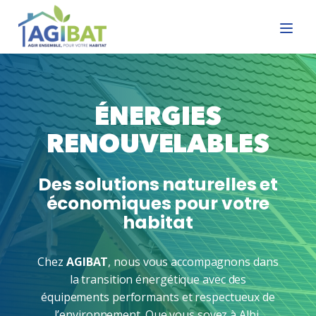
ÉNERGIES
RENOUVELABLES
Des solutions naturelles et
économiques pour votre
habitat
Chez
AGIBAT
, nous vous accompagnons dans
la transition énergétique avec des
équipements performants et respectueux de
l’environnement. Que vous soyez à Albi,